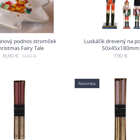
Luskáčik drevený na po
ánový podnos stromček
50x45x180mm
ristmas Fairy Tale
7,90
€
16,90
€
19,90
€
Novinka