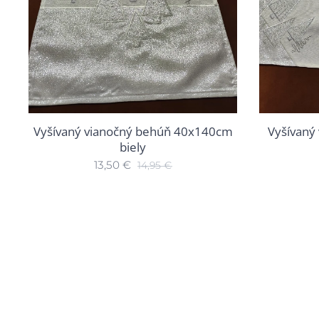
Vyšívaný vianočný behúň 40x140cm
Vyšívaný
biely
13,50
€
14,95
€