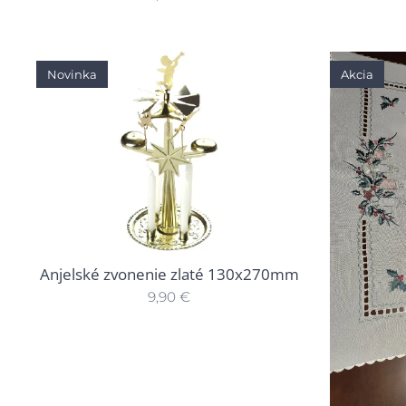
Novinka
Akcia
Anjelské zvonenie zlaté 130x270mm
9,90
€