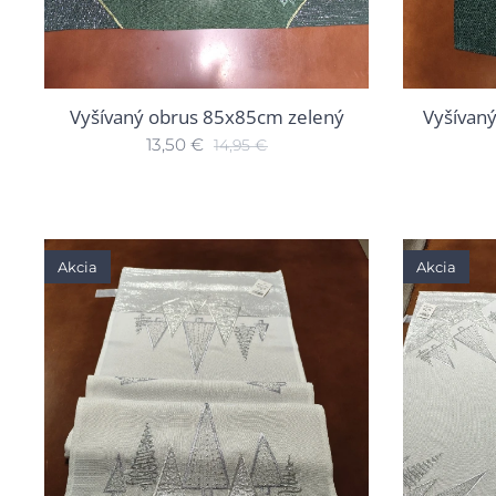
Vyšívaný obrus 85x85cm zelený
Vyšívan
13,50
€
14,95
€
Akcia
Akcia