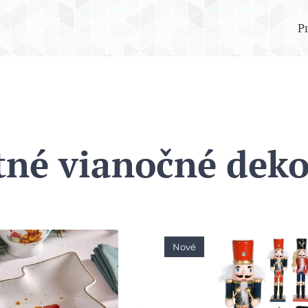
P
tné vianočné deko
Nové