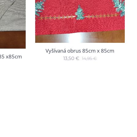
Vyšívaná obrus 85cm x 85cm
 85 x85cm
13,50
€
14,95
€