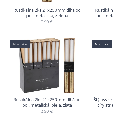
Rustikálna 2ks 21x250mm dlhá od
Rustikál
pol. metalická, zelená
pol. met
3,90
€
Novinka
Novinka
Rustikálna 2ks 21x250mm dlhá od
Štýlový s
pol. metalická, biela, zlatá
číry s
3,90
€