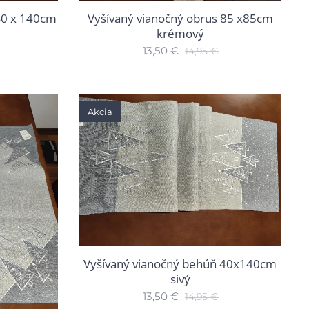
40 x 140cm
Vyšívaný vianočný obrus 85 x85cm
krémový
13,50
€
14,95
€
Akcia
Vyšívaný vianočný behúň 40x140cm
sivý
13,50
€
14,95
€