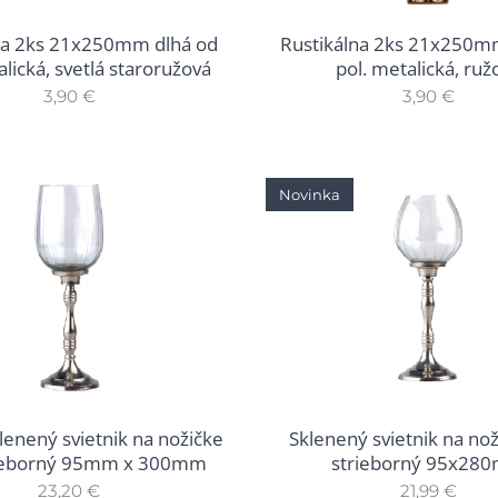
na 2ks 21x250mm dlhá od
Rustikálna 2ks 21x250m
alická, svetlá staroružová
pol. metalická, ruž
3,90
€
3,90
€
Novinka
klenený svietnik na nožičke
Sklenený svietnik na nož
trieborný 95mm x 300mm
strieborný 95x28
23,20
€
21,99
€