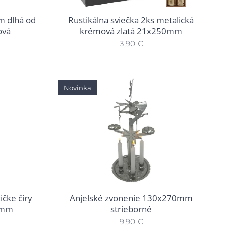
Rustikálna sviečka 2ks metalická
m dlhá od
krémová zlatá 21x250mm
ová
3,90
€
Novinka
ičke číry
Anjelské zvonenie 130x270mm
0mm
strieborné
9,90
€