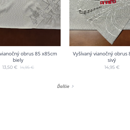
 vianočný obrus 85 x85cm
Vyšívaný vianočný obrus
biely
sivý
13,50
€
14,95
€
14,95
€
Ďalšie