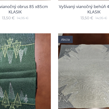
 vianočný obrus 85 x85cm
Vyšívaný vianočný behúň 
KLASIK
KLASIK
13,50
€
13,50
€
14,95
€
14,95
€
Akcia