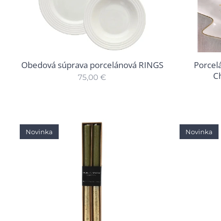
Obedová súprava porcelánová RINGS
Porcel
Ch
75,00
€
Novinka
Novinka