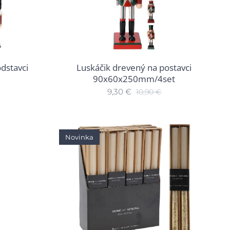
dstavci
Luskáčik drevený na postavci
90x60x250mm/4set
9,30
€
10,90
€
Novinka