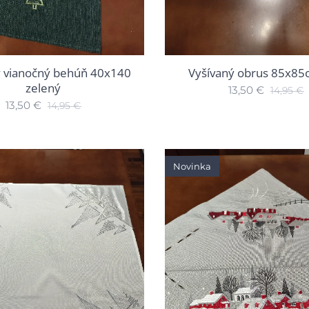
ý vianočný behúň 40x140
Vyšívaný obrus 85x85
zelený
13,50
€
14,95
€
13,50
€
14,95
€
Novinka