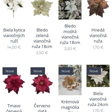
Bledo
Biela kytica
Bledo
Hnedá
modrá
vianočných
zelená
vianočná
vianočná
ruží
vianočná
ruža
ruža 18cm
ruža 18cm
14,00
€
1,70
€
2,50
€
2,50
€
Nové
Nové
Nové
Nové
Biela
vianočná
Krémová
ruža 24cm
Tmavo
Červeno
magnólia
červená
zlatá
1,70
€