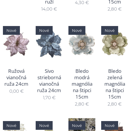
ruží
15cm
4,30
€
14,00
€
2,80
€
Nové
Nové
Nové
Nové
Ružová
Sivo
Bledo
Bledo
vianočná
strieborná
modrá
zelená
ruža 24cm
vianočná
magnólia
magnólia
ruža 24cm
na štipci
na štipci
0,00
€
15cm
15cm
1,70
€
2,80
€
2,80
€
Nové
Nové
Nové
Nové