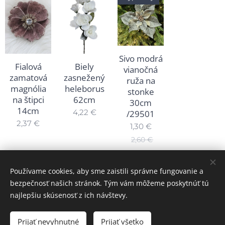
Sivo modrá
Fialová
Biely
vianočná
zamatová
zasnežený
ruža na
magnólia
heleborus
stonke
na štipci
62cm
30cm
14cm
4,22
€
/29501
2,37
€
1,30
€
2,60
€
Používame cookies, aby sme zaistili správne fungovanie a
bezpečnosť našich stránok. Tým vám môžeme poskytnúť tú
najlepšiu skúsenosť z ich návštevy.
© 2024 Všetky práva vyhradené MAJADIZAJN
www.majadizajn.eu
Cookies
Prijať nevyhnutné
Prijať všetko