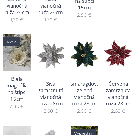
na štipci
vianočná
vianočná
15cm
ruža 24cm
ruža 24cm
2,80
€
1,70
€
1,70
€
Nové
Biela
Sivá
smaragdovo
Červená
magnólia
zamrznutá
zelená
zamrznutá
na štipci
vianočná
vianočná
vianočná
15cm
ruža 28cm
ruža 28cm
ruža 28cm
2,80
€
2,60
€
2,00
€
2,60
€
Výpredaj