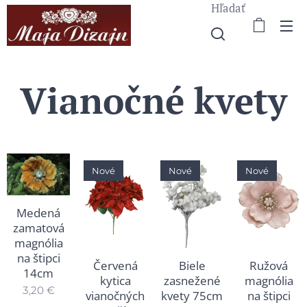
Hľadať
Vianočné kvety
Nové
Nové
Nové
Medená
zamatová
magnólia
na štipci
Červená
Biele
Ružová
14cm
kytica
zasnežené
magnólia
3,20
€
vianočných
kvety 75cm
na štipci