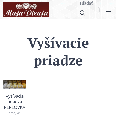
Hľadať
Vyšívacie
priadze
Vyšívacia
priadza
PERLOVKA
1,30
€