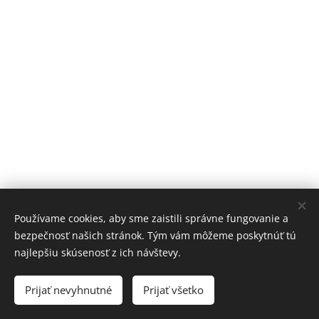
Používame cookies, aby sme zaistili správne fungovanie a
bezpečnosť našich stránok. Tým vám môžeme poskytnúť tú
najlepšiu skúsenosť z ich návštevy.
© 2024 Všetky práva vyhradené MAJADIZAJN
www.majadizajn.eu
Cookies
Prijať nevyhnutné
Prijať všetko