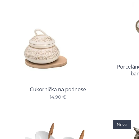
Porcelán
ba
Cukornička na podnose
14,90
€
Nové