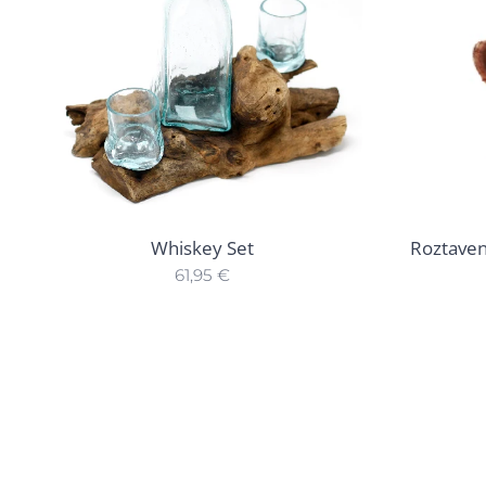
Whiskey Set
Roztaven
61,95
€