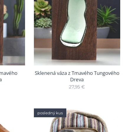
 Tmavého
Sklenená váza z Tmavého Tungového
a
Dreva
27,95
€
posledný kus