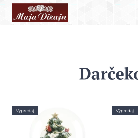
Darčeko
Výpredaj
Výpredaj