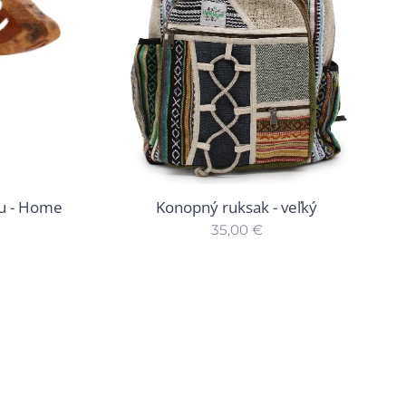
ku - Home
Konopný ruksak - veľký
35,00
€