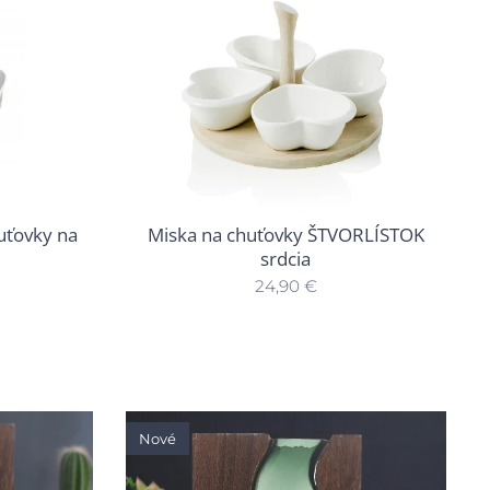
uťovky na
Miska na chuťovky ŠTVORLÍSTOK
srdcia
24,90
€
Nové