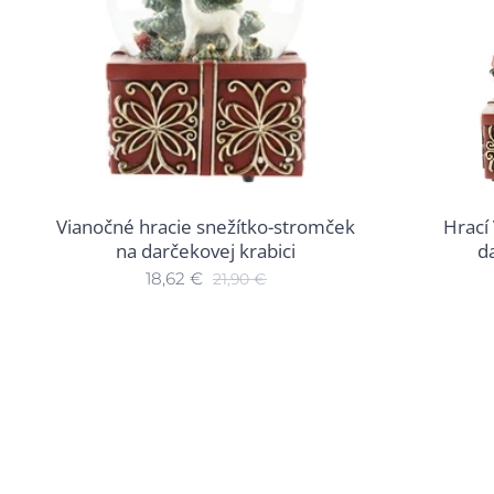
Vianočné hracie snežítko-stromček
Hrací
na darčekovej krabici
d
18,62
€
21,90
€