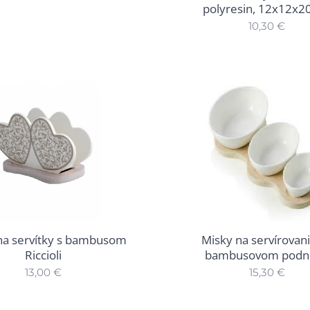
polyresin, 12x12x2
10,30
€
na servítky s bambusom
Misky na servírovan
Riccioli
bambusovom podn
13,00
€
15,30
€