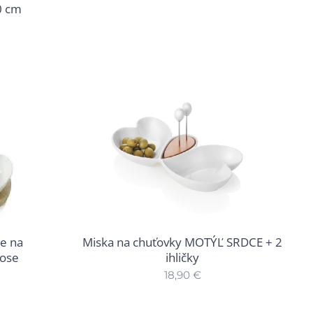
0 cm
ie na
Miska na chuťovky MOTÝĽ SRDCE + 2
ose
ihličky
18,90
€