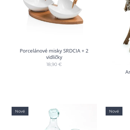
Porcelánové misky SRDCIA + 2
vidličky
18,90
€
A
Nové
Nové