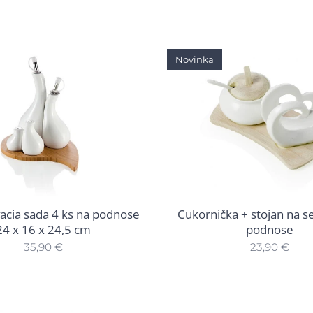
Novinka
cia sada 4 ks na podnose
Cukornička + stojan na se
24 x 16 x 24,5 cm
podnose
35,90
€
23,90
€