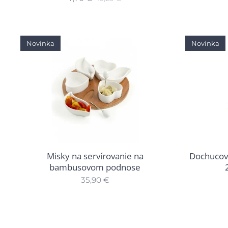
Novinka
Novinka
Misky na servírovanie na
Dochucova
bambusovom podnose
35,90
€