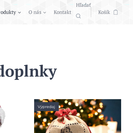
Hľadať
rodukty
O nás
Kontakt
Košík
 doplnky
Výpredaj