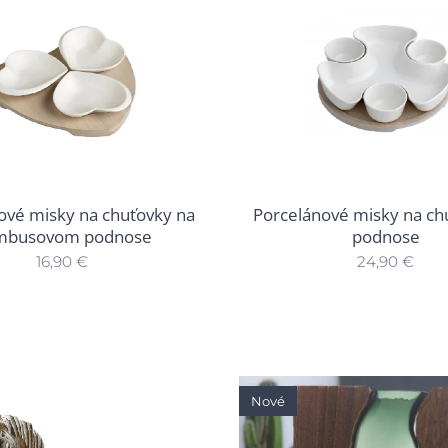
ové misky na chuťovky na
Porcelánové misky na ch
mbusovom podnose
podnose
16,90
€
24,90
€
Nové