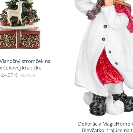
 Vianočný stromček na
arčekovej krabičke
24,57
€
28,90
€
Dekorácia MagicHome V
Dievčatko hrajúce na 