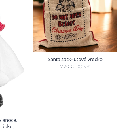
Santa sack-jutové vrecko
7,70
€
10,25
€
ianoce,
trúbku,