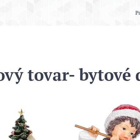
P
vý tovar- bytové