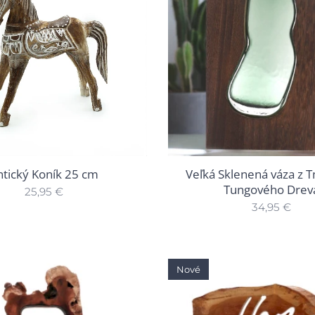
ntický Koník 25 cm
Veľká Sklenená váza z
Tungového Drev
25,95
€
34,95
€
Nové