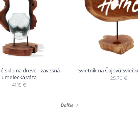
é sklo na dreve - závesná
Svietnik na Čajovú Svieč
umelecká váza
25,70
€
41,15
€
Ďalšie