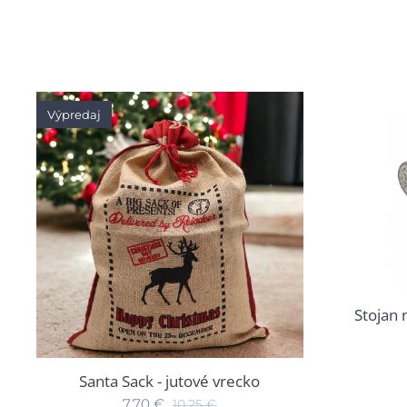
Výpredaj
Stojan 
Santa Sack - jutové vrecko
7,70
€
10,25
€