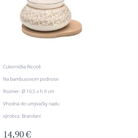
Cukornička Riccioli
Na bambusovom podnose
Rozmer: Ø 10,5 x h 9 cm
Vhodná do umývačky riadu
výrobca: Brandani
14,90
€