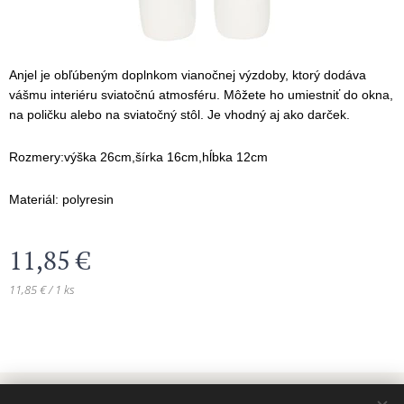
Anjel je obľúbeným doplnkom vianočnej výzdoby, ktorý dodáva
vášmu interiéru sviatočnú atmosféru. Môžete ho umiestniť do okna,
na poličku alebo na sviatočný stôl. Je vhodný aj ako darček.
Rozmery:výška 26cm,šírka 16cm,hĺbka 12cm
Materiál: polyresin
11,85
€
11,85 € / 1 ks
© 2024 Všetky práva vyhradené MAJADIZAJN