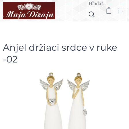
Hľadať
Anjel držiaci srdce v ruke
-02