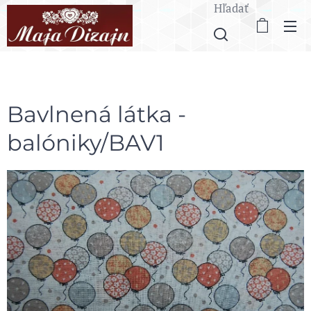
Hľadať
Bavlnená látka -
balóniky/BAV1