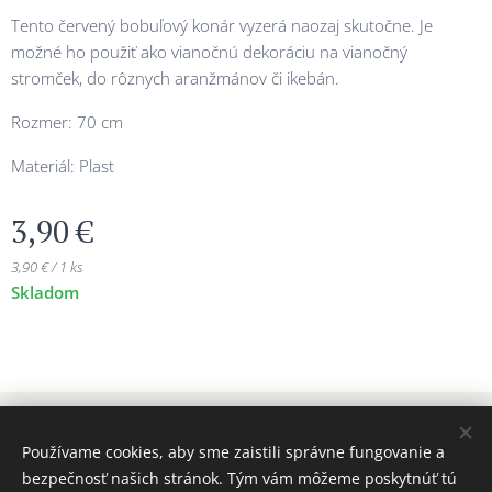
Tento červený bobuľový konár vyzerá naozaj skutočne. Je
možné ho použiť ako vianočnú dekoráciu na vianočný
stromček, do rôznych aranžmánov či ikebán.
Rozmer: 70 cm
Materiál: Plast
3,90
€
3,90 € / 1 ks
Skladom
© 2024 Všetky práva vyhradené MAJADIZAJN
Používame cookies, aby sme zaistili správne fungovanie a
www.majadizajn.eu
Cookies
bezpečnosť našich stránok. Tým vám môžeme poskytnúť tú