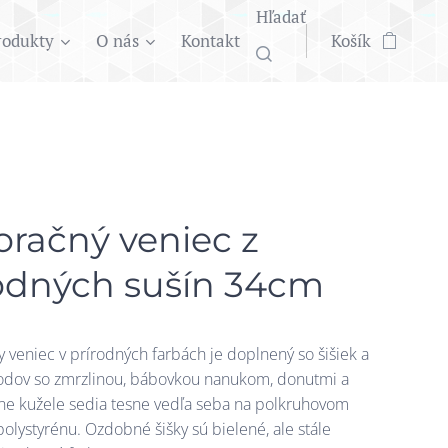
Hľadať
rodukty
O nás
Kontakt
Košík
račný veniec z
odných sušín 34cm
y veniec v prírodných farbách je doplnený so šišiek a
odov so zmrzlinou, bábovkou nanukom, donutmi a
zne kužele sedia tesne vedľa seba na polkruhovom
polystyrénu. Ozdobné šišky sú bielené, ale stále