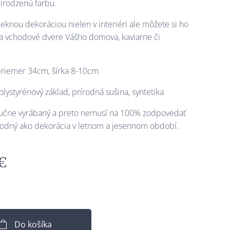
rirodzenú farbu.
peknou dekoráciou nielen v interiéri ale môžete si ho
 na vchodové dvere Vášho domova, kaviarne či
e
riemer 34cm, šírka 8-10cm
olystyrénový základ, prírodná sušina, syntetika
ručne vyrábaný a preto nemusí na 100% zodpovedať
vhodný ako dekorácia v letnom a jesennom období.
€
Do košíka