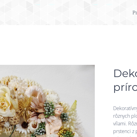
P
Deko
prír
Dekoratívn
rôznych pl
vílami. Rô
prstenci z 