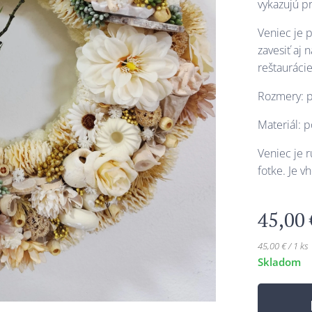
vykazujú p
Veniec je 
zavesiť aj
reštauráci
Rozmery: p
Materiál: p
Veniec je 
fotke. Je 
45,00
45,00 € / 1 ks
Skladom