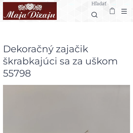
Hľadať
Dekoračný zajačik
škrabkajúci sa za uškom
55798