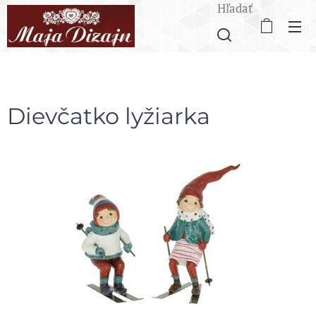
Hľadať
Dievčatko lyžiarka