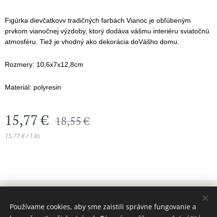
Figúrka dievčatkovv tradičných farbách Vianoc je obľúbeným
prvkom vianočnej výzdoby, ktorý dodáva vášmu interiéru sviatočnú
atmosféru. Tiež je vhodný ako dekorácia doVášho domu.
Rozmery: 10,6x7x12,8cm
Materiál: polyresin
15,77
€
18,55
€
15,77 € / 1 ks
© 2024 Všetky práva vyhradené MAJADIZAJN
Používame cookies, aby sme zaistili správne fungovanie a
www.majadizajn.eu
Cookies