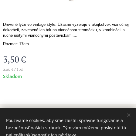
Drevené lyže vo vintage štýle. Úžasne vyzerajú v akejkoľvek vianočnej
dekorácii, zavesené len tak na vianočnom stromčeku, v kombinácii s
ručne ušitými vianočnými postavičkami....
Rozmer: 17cm
3,50
€
3,50 € / 1 ks
Skladom
© 2024 Všetky práva vyhradené MAJADIZAJN
Používame cookies, aby sme zaistili správne fungovanie a
www.majadizajn.eu
Cookies
bezpečnosť našich stránok. Tým vám môžeme poskytnúť tú
najlepšiu skúsenosť z ich návštevy.