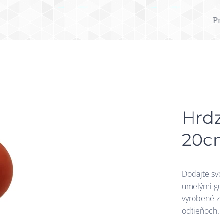
P
Hrd
20c
Dodajte sv
umelými gu
vyrobené z
odtieňoch.