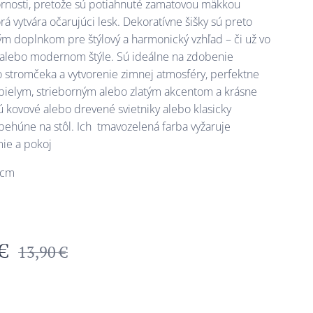
rnosti, pretože sú potiahnuté zamatovou mäkkou
orá vytvára očarujúci lesk. Dekoratívne šišky sú preto
m doplnkom pre štýlový a harmonický vzhľad – či už vo
alebo modernom štýle. Sú ideálne na zdobenie
 stromčeka a vytvorenie zimnej atmosféry, perfektne
 bielym, strieborným alebo zlatým akcentom a krásne
ú kovové alebo drevené svietniky alebo klasicky
behúne na stôl. Ich tmavozelená farba vyžaruje
ie a pokoj
0cm
€
13,90
€