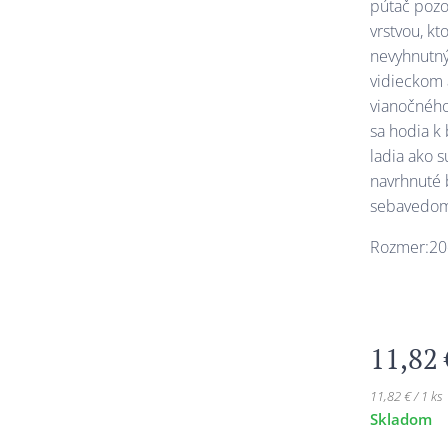
pútač pozo
vrstvou, kt
nevyhnutný
vidieckom 
vianočného
sa hodia k
ladia ako s
navrhnuté 
sebavedom
Rozmer:2
11,82
11,82 € / 1 ks
Skladom