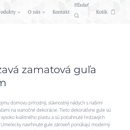
Hľadať
rodukty
O nás
Kontakt
Košík
zavá zamatová guľa
m
ojmu domovu prírodný, slávnostný nádych s našimi
ľami na vianočné dekorácie. Tieto dekoratívne gule sú
 vysoko kvalitného plastu a sú potiahnuté hrdzavých
 Umelecky navrhnuté gule zároveň ponúkajú moderný