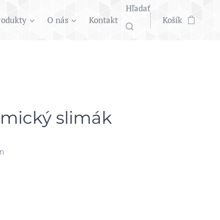
Hľadať
rodukty
O nás
Kontakt
Košík
mický slimák
m