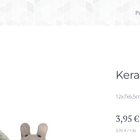
P
Kera
12x7x6,5c
3,95
€
3,95 € / 1 ks