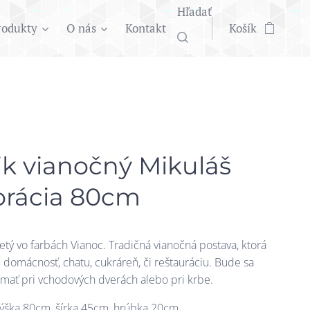
Hľadať
rodukty
O nás
Kontakt
Košík
ik vianočný Mikuláš
orácia 80cm
etý vo farbách Vianoc. Tradičná vianočná postava, ktorá
u domácnosť, chatu, cukráreň, či reštauráciu. Bude sa
ímať pri vchodových dverách alebo pri krbe.
ýška 80cm, šírka 45cm, hrúbka 20cm