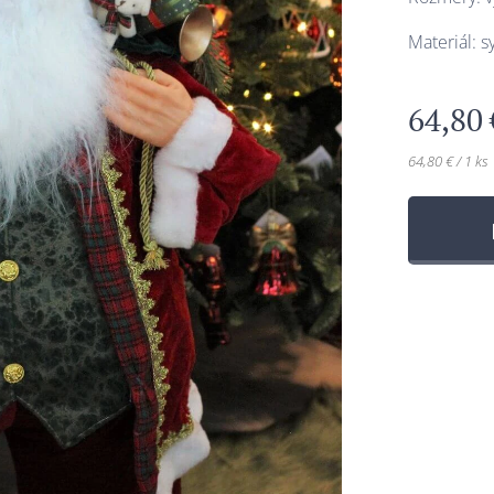
Materiál: sy
64,80
64,80 € / 1 ks