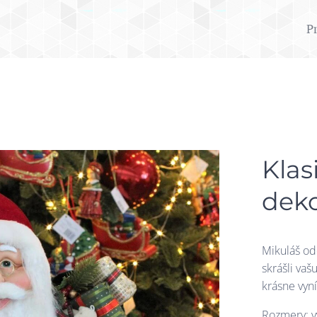
P
Klas
dek
Mikuláš od
skrášli vaš
krásne vyn
Rozmery: v