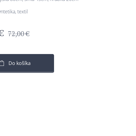
ntetika, textil
€
72,00
€
Do košíka