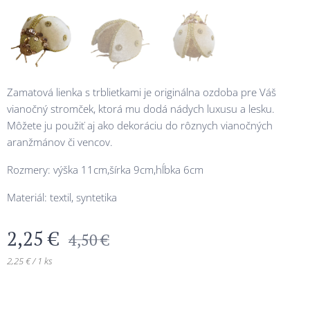
Zamatová lienka s trblietkami je originálna ozdoba pre Váš
vianočný stromček, ktorá mu dodá nádych luxusu a lesku.
Môžete ju použiť aj ako dekoráciu do rôznych vianočných
aranžmánov či vencov.
Rozmery: výška 11cm,šírka 9cm,hĺbka 6cm
Materiál: textil, syntetika
2,25
€
4,50
€
2,25 € / 1 ks