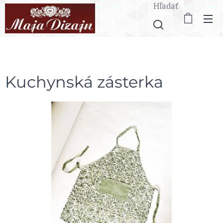
Hľadať
Kuchynská zásterka