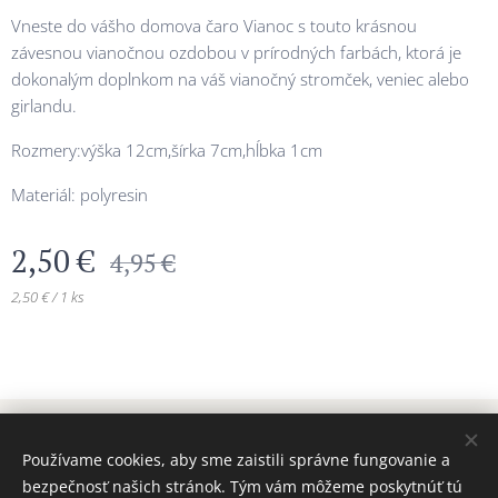
Vneste do vášho domova čaro Vianoc s touto krásnou
závesnou vianočnou ozdobou v prírodných farbách, ktorá je
dokonalým doplnkom na váš vianočný stromček, veniec alebo
girlandu.
Rozmery:výška 12cm,šírka 7cm,hĺbka 1cm
Materiál: polyresin
2,50
€
4,95
€
2,50 € / 1 ks
© 2024 Všetky práva vyhradené MAJADIZAJN
Používame cookies, aby sme zaistili správne fungovanie a
www.majadizajn.eu
Cookies
bezpečnosť našich stránok. Tým vám môžeme poskytnúť tú