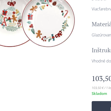
Viacfarebn
Materi
Glazúrovan
Inštruk
Vhodné do 
103,5
103,50 € / 1 k
Skladom