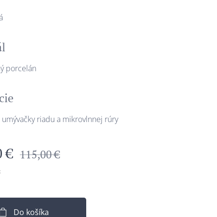
á
ál
ý porcelán
cie
umývačky riadu a mikrovlnnej rúry
0
€
115,00
€
s
Do košíka