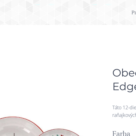
P
Obed
Edge
Táto 12-die
raňajkových
Farba