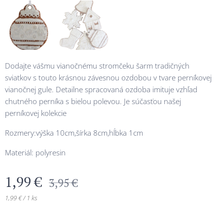
Dodajte vášmu vianočnému stromčeku šarm tradičných
sviatkov s touto krásnou závesnou ozdobou v tvare perníkovej
vianočnej gule. Detailne spracovaná ozdoba imituje vzhľad
chutného perníka s bielou polevou. Je súčasťou našej
perníkovej kolekcie
Rozmery:výška 10cm,šírka 8cm,hĺbka 1cm
Materiál: polyresin
1,99
€
3,95
€
1,99 € / 1 ks