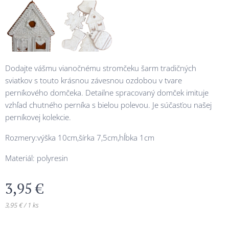
Dodajte vášmu vianočnému stromčeku šarm tradičných
sviatkov s touto krásnou závesnou ozdobou v tvare
perníkového domčeka. Detailne spracovaný domček imituje
vzhľad chutného perníka s bielou polevou. Je súčasťou našej
perníkovej kolekcie.
Rozmery:výška 10cm,šírka 7,5cm,hĺbka 1cm
Materiál: polyresin
3,95
€
3,95 € / 1 ks