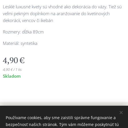
Lesklé luxusné kvety sú vhodné ako dekorácia do vázy. Tiež sú
veľmi pekným doplnkom na aranžovanie do kvetinových
dekorácií, vencov či ikebán
Rozmery: dĺžka 89cm
Materiál: syntetika
4,90
€
4,90 € / 1 ks
Skladom
© 2024 Všetky práva vyhradené MAJADIZAJN
Používame cookies, aby sme zaistili správne fungovanie a
www.majadizajn.eu
Cookies
bezpečnosť našich stránok. Tým vám môžeme poskytnúť tú