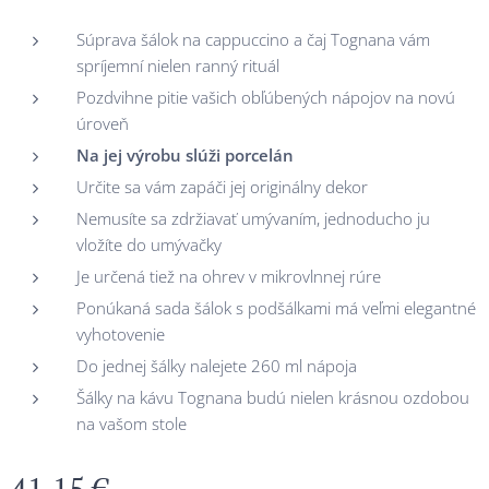
Súprava šálok na cappuccino a čaj Tognana vám
spríjemní nielen ranný rituál
Pozdvihne pitie vašich obľúbených nápojov na novú
úroveň
Na jej výrobu slúži
porcelán
Určite sa vám zapáči jej originálny dekor
Nemusíte sa zdržiavať umývaním, jednoducho ju
vložíte do umývačky
Je určená tiež na ohrev v mikrovlnnej rúre
Ponúkaná sada šálok s podšálkami má veľmi elegantné
vyhotovenie
Do jednej šálky nalejete 260 ml nápoja
Šálky na kávu Tognana budú nielen krásnou ozdobou
na vašom stole
41,15
€