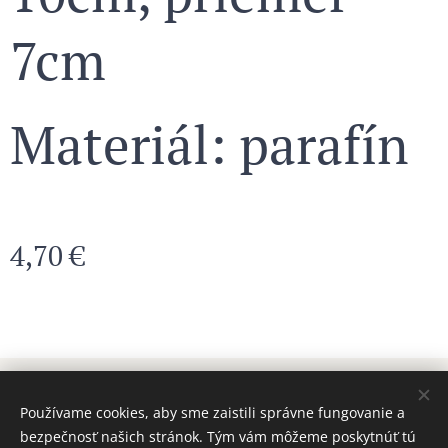
7cm
Materiál: parafín
4,70
€
© 2024 Všetky práva vyhradené MAJADIZAJN
Používame cookies, aby sme zaistili správne fungovanie a
www.majadizajn.eu
Cookies
bezpečnosť našich stránok. Tým vám môžeme poskytnúť tú