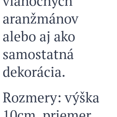
vianočných
aranžmánov
alebo aj ako
samostatná
dekorácia.
Rozmery: výška
10cm, priemer