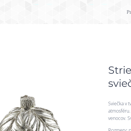
P
Stri
svie
Sviečka v t
atmosféru.
venocov. S
Rozmery: p