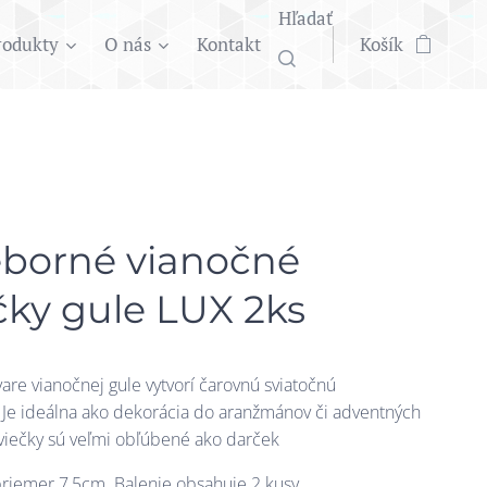
Hľadať
rodukty
O nás
Kontakt
Košík
eborné vianočné
čky gule LUX 2ks
vare vianočnej gule vytvorí čarovnú sviatočnú
 Je ideálna ako dekorácia do aranžmánov či adventných
viečky sú veľmi obľúbené ako darček
riemer 7,5cm. Balenie obsahuje 2 kusy.