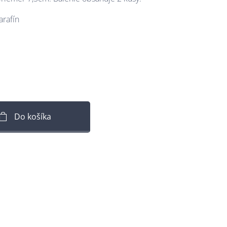
arafín
Do košíka