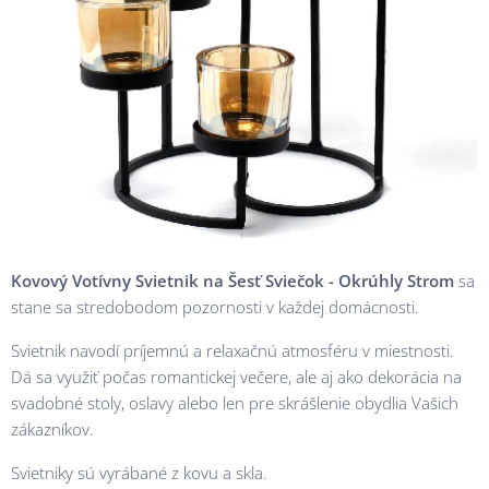
Kovový Votívny Svietnik na Šesť Sviečok - Okrúhly Strom
sa
stane sa stredobodom pozornosti v každej domácnosti.
Svietnik navodí príjemnú a relaxačnú atmosféru v miestnosti.
Dá sa využiť počas romantickej večere, ale aj ako dekorácia na
svadobné stoly, oslavy alebo len pre skrášlenie obydlia Vašich
zákazníkov.
Svietniky sú vyrábané z kovu a skla.