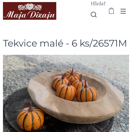
Hľadať
Tekvice malé - 6 ks/26571M