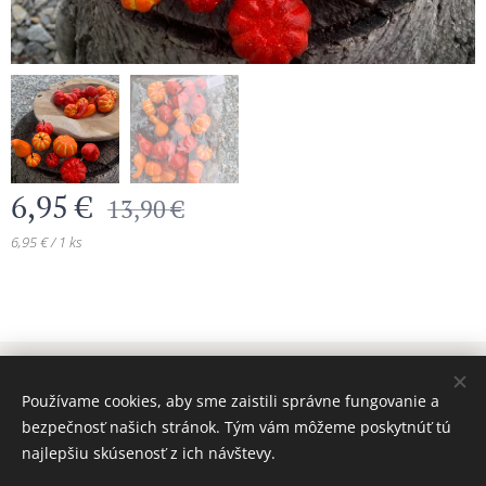
6,95
€
13,90
€
6,95 € / 1 ks
© 2024 Všetky práva vyhradené MAJADIZAJN
Používame cookies, aby sme zaistili správne fungovanie a
www.majadizajn.eu
Cookies
bezpečnosť našich stránok. Tým vám môžeme poskytnúť tú
najlepšiu skúsenosť z ich návštevy.