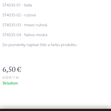
ST4035-01 - biela
ST4035-02 - ružová
ST4035-03 - tmavo ružová
ST4035-04 - fialovo modrá
Do poznámky napísať číslo a farbu produktu
6,50
€
6,50 € / 1 ks
Skladom