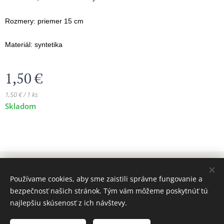
Rozmery: priemer 15 cm
Materiál: syntetika
1,50
€
1,50 € / 1 ks
Skladom
© 2024 Všetky práva vyhradené MAJADIZAJN
Používame cookies, aby sme zaistili správne fungovanie a
www.majadizajn.eu
Cookies
bezpečnosť našich stránok. Tým vám môžeme poskytnúť tú
najlepšiu skúsenosť z ich návštevy.