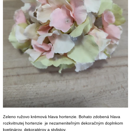
Zeleno ružovo krémová hlava hortenzie. Bohato zdobená hlava
rozkvitnutej hortenzie je nezameniteľným dekoračným doplnkom
kvetinárov, dekoratérov a stylistov.