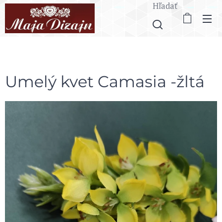
Hľadať
Umelý kvet Camasia -žltá