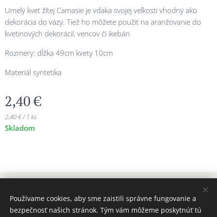
Umelý kvet žltej Camasie je vďaka svojej veľkosti vhodný ako
dekorácia do vázy. Tiež ho môžete použiť na aranžovanie do
kvetinových dekorácií, vencov či ikebán
Rozmery: dĺžka 49cm kvety 10cm
Materiál syntetika
2,40
€
2,40 € / 1 ks
Skladom
© 2024 Všetky práva vyhradené MAJADIZAJN
Používame cookies, aby sme zaistili správne fungovanie a
www.majadizajn.eu
Cookies
bezpečnosť našich stránok. Tým vám môžeme poskytnúť tú