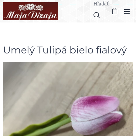
Hľadať
Umelý Tulipá bielo fialový