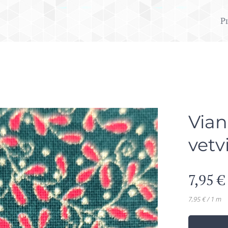
P
Vian
vetv
7,95
€
7,95 € / 1 m