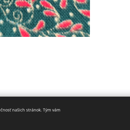
© 2024 Všetky práva vyhradené MAJADIZAJN
www.majadizajn.eu
Cookies
ečnosť našich stránok. Tým vám