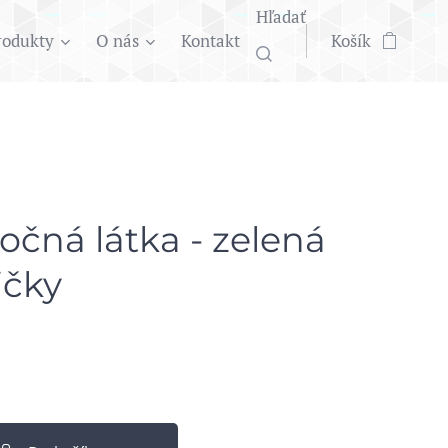
Hľadať
rodukty
O nás
Kontakt
Košík
očná látka - zelená
ičky