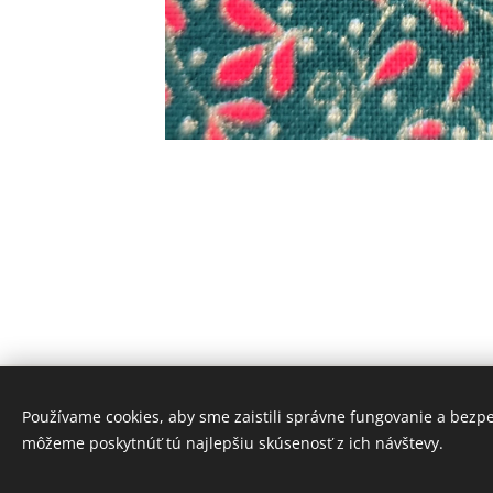
Používame cookies, aby sme zaistili správne fungovanie a bezp
môžeme poskytnúť tú najlepšiu skúsenosť z ich návštevy.