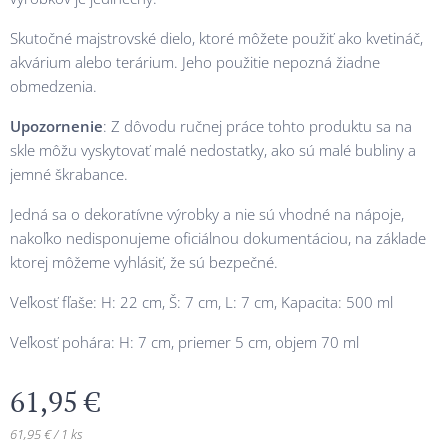
Skutočné majstrovské dielo, ktoré môžete použiť ako kvetináč,
akvárium alebo terárium. Jeho použitie nepozná žiadne
obmedzenia.
Upozornenie
: Z dôvodu ručnej práce tohto produktu sa na
skle môžu vyskytovať malé nedostatky, ako sú malé bubliny a
jemné škrabance.
Jedná sa o dekoratívne výrobky a nie sú vhodné na nápoje,
nakoľko nedisponujeme oficiálnou dokumentáciou, na základe
ktorej môžeme vyhlásiť, že sú bezpečné.
Veľkosť fľaše: H: 22 cm, Š: 7 cm, L: 7 cm, Kapacita: 500 ml
Veľkosť pohára: H: 7 cm, priemer 5 cm, objem 70 ml
61,95
€
61,95 € / 1 ks