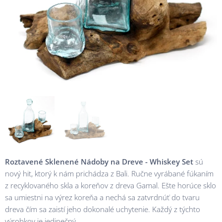
Roztavené Sklenené Nádoby na Dreve - Whiskey Set
sú
nový hit, ktorý k nám prichádza z Bali. Ručne vyrábané fúkaním
z recyklovaného skla a koreňov z dreva Gamal. Ešte horúce sklo
sa umiestni na výrez koreňa a nechá sa zatvrdnúť do tvaru
dreva čím sa zaistí jeho dokonalé uchytenie. Každý z týchto
výrobkov je jedinečný.