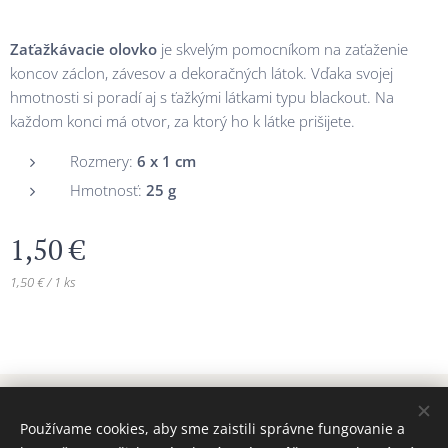
Zaťažkávacie olovko
je skvelým pomocníkom na zaťaženie
koncov záclon, závesov a dekoračných látok. Vďaka svojej
hmotnosti si poradí aj s ťažkými látkami typu blackout. Na
každom konci má otvor, za ktorý ho k látke prišijete.
Rozmery:
6
x 1 cm
Hmotnosť:
25
g
1,50
€
1,50 € / 1 ks
© 2024 Všetky práva vyhradené MAJADIZAJN
Používame cookies, aby sme zaistili správne fungovanie a
www.majadizajn.eu
Cookies