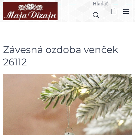
Hľadať
Závesná ozdoba venček
26112