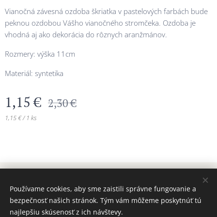
Vianočná závesná ozdoba škriatka v pastelových farbách bude
peknou ozdobou Vášho vianočného stromčeka. Ozdoba je
vhodná aj ako dekorácia do rôznych aranžmánov.
Rozmery: výška 11cm
Materiál: syntetika
1,15
€
2,30
€
1,15 € / 1 ks
© 2024 Všetky práva vyhradené MAJADIZAJN
Používame cookies, aby sme zaistili správne fungovanie a
www.majadizajn.eu
Cookies
bezpečnosť našich stránok. Tým vám môžeme poskytnúť tú
najlepšiu skúsenosť z ich návštevy.