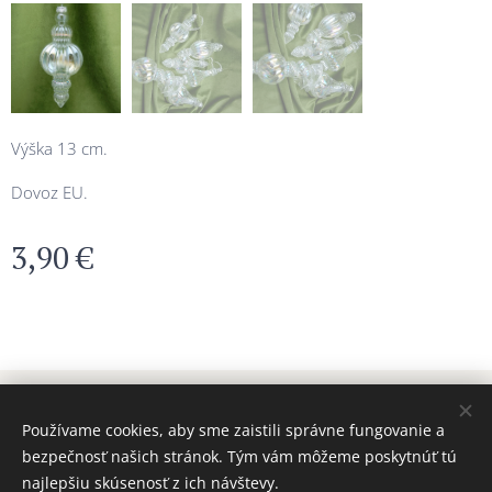
Výška 13 cm.
Dovoz EU.
3,90
€
© 2024 Všetky práva vyhradené MAJADIZAJN
Používame cookies, aby sme zaistili správne fungovanie a
www.majadizajn.eu
Cookies
bezpečnosť našich stránok. Tým vám môžeme poskytnúť tú
najlepšiu skúsenosť z ich návštevy.