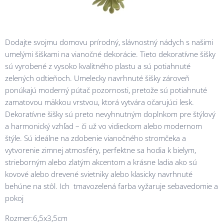
Dodajte svojmu domovu prírodný, slávnostný nádych s našimi
umelými šiškami na vianočné dekorácie. Tieto dekoratívne šišky
sú vyrobené z vysoko kvalitného plastu a sú potiahnuté
zelených odtieňoch. Umelecky navrhnuté šišky zároveň
ponúkajú moderný pútač pozornosti, pretože sú potiahnuté
zamatovou mäkkou vrstvou, ktorá vytvára očarujúci lesk.
Dekoratívne šišky sú preto nevyhnutným doplnkom pre štýlový
a harmonický vzhľad – či už vo vidieckom alebo modernom
štýle. Sú ideálne na zdobenie vianočného stromčeka a
vytvorenie zimnej atmosféry, perfektne sa hodia k bielym,
strieborným alebo zlatým akcentom a krásne ladia ako sú
kovové alebo drevené svietniky alebo klasicky navrhnuté
behúne na stôl. Ich tmavozelená farba vyžaruje sebavedomie a
pokoj
Rozmer:6,5x3,5cm