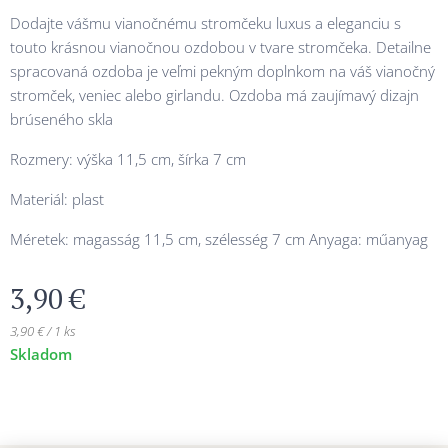
Dodajte vášmu vianočnému stromčeku luxus a eleganciu s
touto krásnou vianočnou ozdobou v tvare stromčeka. Detailne
spracovaná ozdoba je veľmi pekným doplnkom na váš vianočný
stromček, veniec alebo girlandu. Ozdoba má zaujímavý dizajn
brúseného skla
Rozmery: výška 11,5 cm, šírka 7 cm
Materiál: plast
Méretek: magasság 11,5 cm, szélesség 7 cm Anyaga: műanyag
3,90
€
3,90 € / 1 ks
Skladom