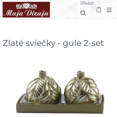
Hľadať
Zlaté sviečky - gule 2-set