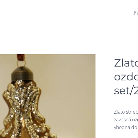
P
Zlat
ozdo
set/
Zlato stri
závesná oz
vhodná do 