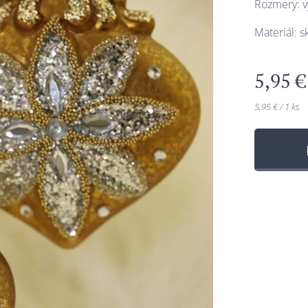
Rozmery: v
Materiál: s
5,95
€
5,95 € / 1 ks