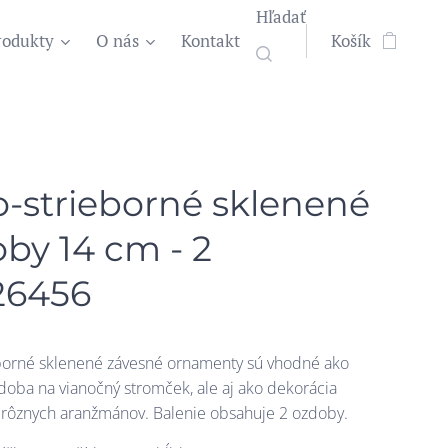
Hľadať
rodukty
O nás
Kontakt
Košík
o-strieborné sklenené
by 14 cm - 2
26456
eborné sklenené závesné ornamenty sú vhodné ako
doba na vianočný stromček, ale aj ako dekorácia
rôznych aranžmánov. Balenie obsahuje 2 ozdoby.