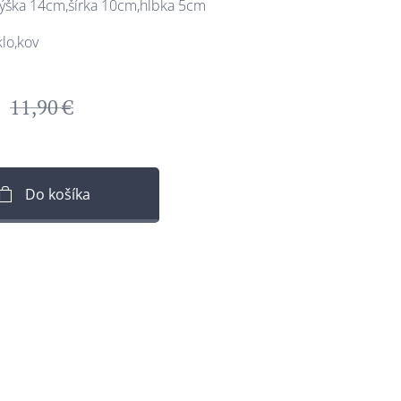
ýška 14cm,šírka 10cm,hĺbka 5cm
klo,kov
11,90
€
Do košíka